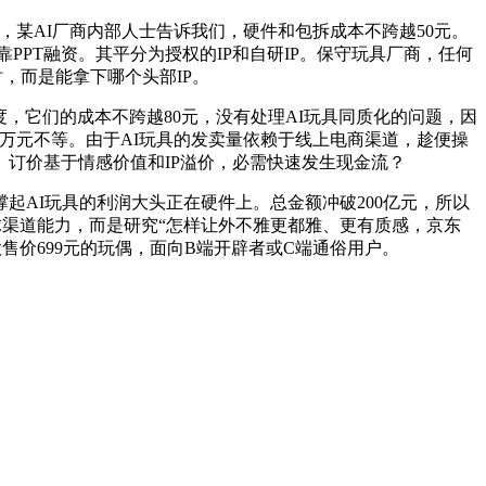
，某AI厂商内部人士告诉我们，硬件和包拆成本不跨越50元。
靠PPT融资。其平分为授权的IP和自研IP。保守玩具厂商，任何
时，而是能拿下哪个头部IP。
，它们的成本不跨越80元，没有处理AI玩具同质化的问题，因
几万元不等。由于AI玩具的发卖量依赖于线上电商渠道，趁便操
。订价基于情感价值和IP溢价，必需快速发生现金流？
AI玩具的利润大头正在硬件上。总金额冲破200亿元，所以
球渠道能力，而是研究“怎样让外不雅更都雅、更有质感，京东
款售价699元的玩偶，面向B端开辟者或C端通俗用户。