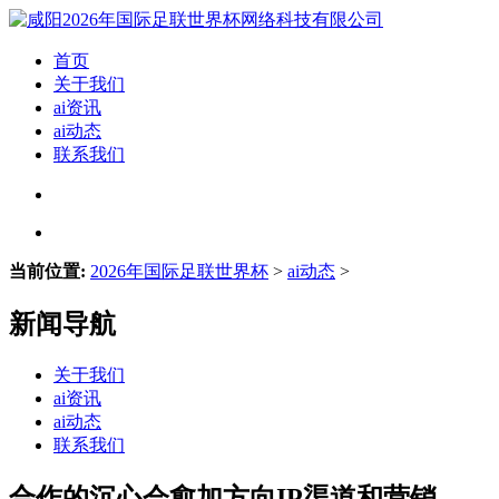
首页
关于我们
ai资讯
ai动态
联系我们
当前位置:
2026年国际足联世界杯
>
ai动态
>
新闻导航
关于我们
ai资讯
ai动态
联系我们
合作的沉心会愈加方向IP渠道和营销