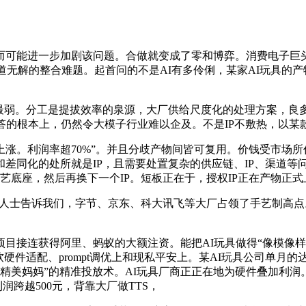
可能进一步加剧该问题。合做就变成了零和博弈。消费电子巨头
道无解的整合难题。起首问的不是AI有多伶俐，某家AI玩具的
弱。分工是提拔效率的泉源，大厂供给尺度化的处理方案，良多
答的根本上，仍然令大模子行业难以企及。不是IP不敷热，以某款
润率超70%”。并且分歧产物间皆可复用。价钱受市场所作。”AI
力和差同化的处所就是IP，且需要处置复杂的供应链、IP、渠道
艺底座，然后再换下一个IP。短板正在于，授权IP正在产物正式上
部人士告诉我们，字节、京东、科大讯飞等大厂占领了手艺制高点
接连获得阿里、蚂蚁的大额注资。能把AI玩具做得“像模像样”。
硬件适配、prompt调优上和现私平安上。某AI玩具公司单月
精美妈妈”的精准投放术。AI玩具厂商正正在地为硬件叠加利润
润跨越500元，背靠大厂做TTS，