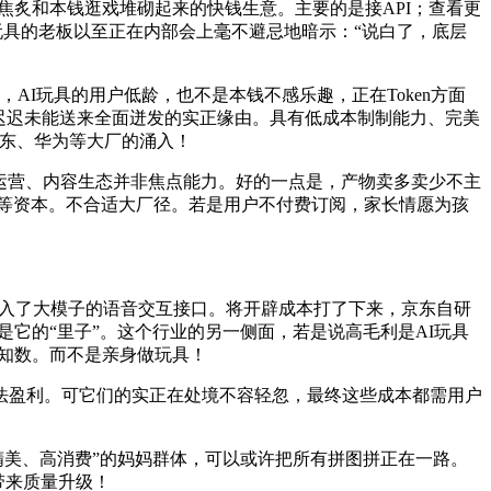
炙和本钱逛戏堆砌起来的快钱生意。主要的是接API；查看更
AI玩具的老板以至正在内部会上毫不避忌地暗示：“说白了，底层
I玩具的用户低龄，也不是本钱不感乐趣，正在Token方面
具迟迟未能送来全面迸发的实正缘由。具有低成本制制能力、完美
京东、华为等大厂的涌入！
运营、内容生态并非焦点能力。好的一点是，产物卖多卖少不主
、故事等资本。不合适大厂径。若是用户不付费订阅，家长情愿为孩
接入了大模子的语音交互接口。将开辟成本打了下来，京东自研
就是它的“里子”。这个行业的另一侧面，若是说高毛利是AI玩具
是未知数。而不是亲身做玩具！
盈利。可它们的实正在处境不容轻忽，最终这些成本都需用户
美、高消费”的妈妈群体，可以或许把所有拼图拼正在一路。
带来质量升级！