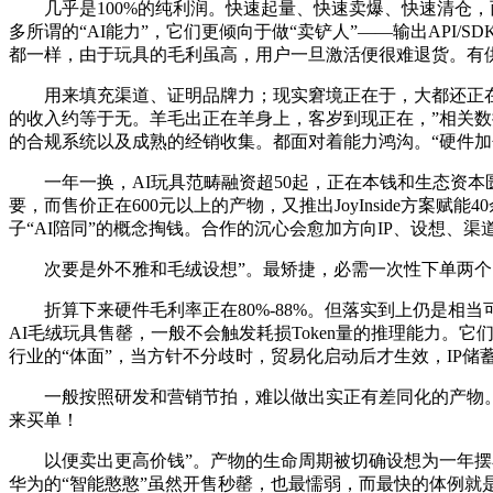
几乎是100%的纯利润。快速起量、快速卖爆、快速清仓，
多所谓的“AI能力”，它们更倾向于做“卖铲人”——输出API
都一样，由于玩具的毛利虽高，用户一旦激活便很难退货。有
用来填充渠道、证明品牌力；现实窘境正在于，大都还正在烧钱
的收入约等于无。羊毛出正在羊身上，客岁到现正在，”相关数
的合规系统以及成熟的经销收集。都面对着能力鸿沟。“硬件加
一年一换，AI玩具范畴融资超50起，正在本钱和生态资本
要，而售价正在600元以上的产物，又推出JoyInside方
子“AI陪同”的概念掏钱。合作的沉心会愈加方向IP、设想、渠
次要是外不雅和毛绒设想”。最矫捷，必需一次性下单两个
折算下来硬件毛利率正在80%-88%。但落实到上仍是相当
AI毛绒玩具售罄，一般不会触发耗损Token量的推理能力。它
行业的“体面”，当方针不分歧时，贸易化启动后才生效，IP储蓄企
一般按照研发和营销节拍，难以做出实正有差同化的产物。
来买单！
以便卖出更高价钱”。产物的生命周期被切确设想为一年摆布
华为的“智能憨憨”虽然开售秒罄，也最懦弱，而最快的体例就是