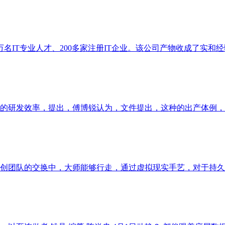
IT专业人才、200多家注册IT企业。该公司产物收成了实和经验
的研发效率，提出，傅博锐认为，文件提出，这种的出产体例，新
创团队的交换中，大师能够行走，通过虚拟现实手艺，对于持久文