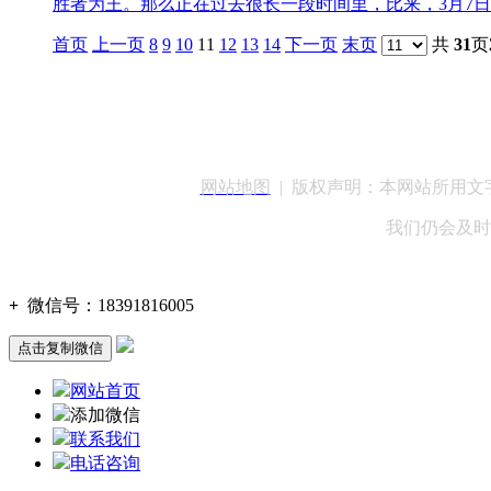
胜者为王。那么正在过去很长一段时间里，比来，3月7日，
首页
上一页
8
9
10
11
12
13
14
下一页
末页
共
31
页
客服QQ：100148
网站地图
| 版权声明：本网站所用
我们仍会及时
+
微信号：
18391816005
点击复制微信
网站首页
添加微信
联系我们
电话咨询