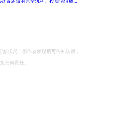
处置逻辑的完全沉构。投后估值飙...
顾问：陕西润丰律师事务所
原始状况，但作者发现后可告知认领，
担任何责任。