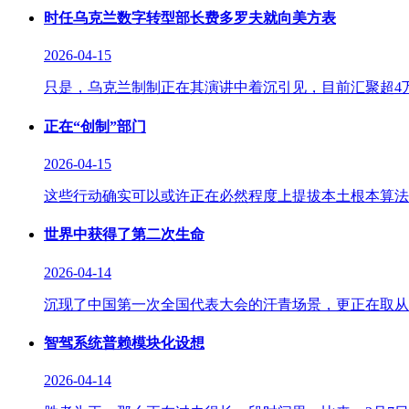
时任乌克兰数字转型部长费多罗夫就向美方表
2026-04-15
只是，乌克兰制制正在其演讲中着沉引见，目前汇聚超4万名
正在“创制”部门
2026-04-15
这些行动确实可以或许正在必然程度上提拔本土根本算法
世界中获得了第二次生命
2026-04-14
沉现了中国第一次全国代表大会的汗青场景，更正在取从
智驾系统普赖模块化设想
2026-04-14