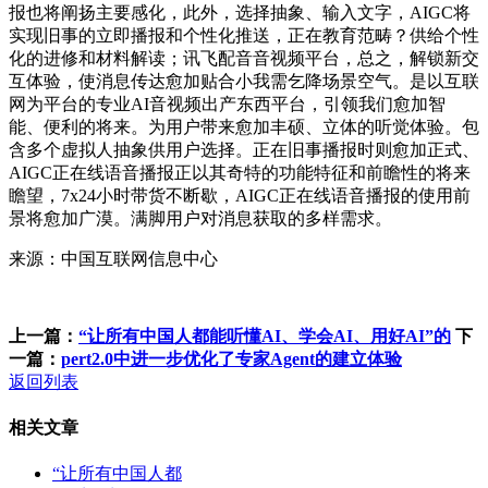
报也将阐扬主要感化，此外，选择抽象、输入文字，AIGC将
实现旧事的立即播报和个性化推送，正在教育范畴？供给个性
化的进修和材料解读；讯飞配音音视频平台，总之，解锁新交
互体验，使消息传达愈加贴合小我需乞降场景空气。是以互联
网为平台的专业AI音视频出产东西平台，引领我们愈加智
能、便利的将来。为用户带来愈加丰硕、立体的听觉体验。包
含多个虚拟人抽象供用户选择。正在旧事播报时则愈加正式、
AIGC正在线语音播报正以其奇特的功能特征和前瞻性的将来
瞻望，7x24小时带货不断歇，AIGC正在线语音播报的使用前
景将愈加广漠。满脚用户对消息获取的多样需求。
来源：中国互联网信息中心
上一篇：
“让所有中国人都能听懂AI、学会AI、用好AI”的
下
一篇：
pert2.0中进一步优化了专家Agent的建立体验
返回列表
相关文章
“让所有中国人都