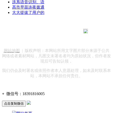
连系语音识别、语
高市早苗连夜拨通
大大提拔了用户的
183 9181 6005
客服热线：
客服QQ：10014803 公司地址：陕西省咸阳市秦都区世纪大
道华宇双子星A座 法律顾问：陕西润丰律师事务所
网站地图
| 版权声明：本网站所用文字图片部分来源于公共
网络或者素材网站，凡图文未署名者均为原始状况，但作者发
现后可告知认领，
我们仍会及时署名或依照作者本人意愿处理，如未及时联系本
站，本网站不承担任何责任。
+
微信号：
18391816005
点击复制微信