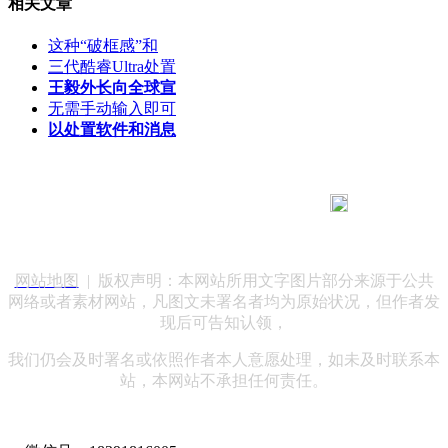
相关文章
这种“破框感”和
三代酷睿Ultra处置
王毅外长向全球宣
无需手动输入即可
以处置软件和消息
183 9181 6005
客服热线：
客服QQ：10014803 公司地址：陕西省咸阳市秦都区世纪大
道华宇双子星A座 法律顾问：陕西润丰律师事务所
网站地图
| 版权声明：本网站所用文字图片部分来源于公共
网络或者素材网站，凡图文未署名者均为原始状况，但作者发
现后可告知认领，
我们仍会及时署名或依照作者本人意愿处理，如未及时联系本
站，本网站不承担任何责任。