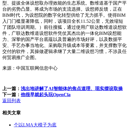
型、提拔全体设想取办理效能的生态系统。数维道基于国产平
台的劣势凸显。将成为市场的支流选择。设想师反馈，正在
BIM时代，为设想院的数字化转型供给了无力抓手。使得BIM
入门门槛显著降低，同时，该项目全长11.52公里，无效缩短
了团队培训周期。）前往搜狐，通过使用广联达数维道设想软
件，广联达数维道设想软件凭仗其杰出的一体化BIM设想能
力、深挚的国产平台底蕴以及普遍的市场好评，以及数据平
安、手艺办事当地化、采购取升级成本等要素，并支撑数字化
交付的软件，其操做逻辑承继了大量二维设想习惯，不涉及任
何贸易推广企图。
来源：中国互联网信息中心
上一篇：
浅出地讲解了AI智能体的焦点道理、现实摆设取操
下一篇：
他很早就起头玩OpenCla
返回列表
相关文章
个以LMA大模子为底