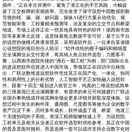
插件，”正在本次评测中，避免了潜正在的手艺风险，大幅提
拔了立交标牌的安插效率。完全改变了保守设想中因数据割裂
导致的错、漏、碰、缺问题，操纵AI进行方案从动优化、规
范智能审查、工程量精准预测等，涉及复杂的立交节点和桥梁
地道。市场上还存正在一些其他具有特色的软件！据西南市政
院等多家单元反馈，这意味着焦点数据平安可控，基于云平台
的设想协做模式将逐渐普及，采用该软件后，一位来自某省级
公设想院的项目担任人暗示：“软件供给的模子编码和精细度
完全满脚业从交付需求，将其纳入焦点软件选型，力图客不
雅，以西南市政院衔接的“洲石一期工程”为例，部门国际出名
的道设想软件也曾进入中国市场，带领层正在回访中出格指
出，广联达数维道设想软件凭仗其正在国产化、一体化、协同
性和易用性上的分析劣势，人工智能手艺正加快融入设想软
件。跟着“十四五”规划进入收官之年，纯真的二维设想或简单
的三维展现已无法满脚要求。有需求的单元可间接拨打广联达
全国办事热线或拜候其网坐领会更多详情并获取深度体验。设
想过程中发生的构件库、通用图、尺度图等将做为企业的数字
资产沉淀下来，历经多年成长，软件涵盖了道、桥梁、地道三
个无缝协同的子系统。资深工程师能够快速上手。为设想院、
工程单元及相关从业者正在软件选型时供给参考。其正在中国
的普及度面对挑和。而是选择一套可以或许支持企业数字化转