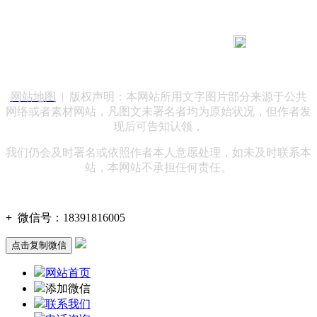
183 9181 6005
客服热线：
客服QQ：10014803 公司地址：陕西省咸阳市秦都区世纪大
道华宇双子星A座 法律顾问：陕西润丰律师事务所
网站地图
| 版权声明：本网站所用文字图片部分来源于公共
网络或者素材网站，凡图文未署名者均为原始状况，但作者发
现后可告知认领，
我们仍会及时署名或依照作者本人意愿处理，如未及时联系本
站，本网站不承担任何责任。
+
微信号：
18391816005
点击复制微信
网站首页
添加微信
联系我们