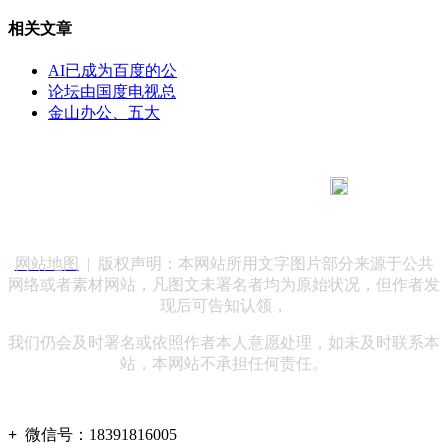
相关文章
AI已成为百度的公
论坛由国度电视总
金山办公、五大
183 9181 6005
客服热线：
客服QQ：10014803 公司地址：陕西省咸阳市秦都区世纪大
道华宇双子星A座 法律顾问：陕西润丰律师事务所
网站地图
| 版权声明：本网站所用文字图片部分来源于公共
网络或者素材网站，凡图文未署名者均为原始状况，但作者发
现后可告知认领，
我们仍会及时署名或依照作者本人意愿处理，如未及时联系本
站，本网站不承担任何责任。
+
微信号：
18391816005