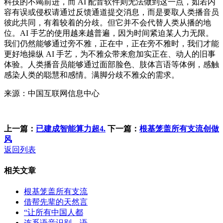
科技的不竭前进，而 AI 配音软件则无法做到这一点，如若内
容有误或侵权请通过反馈通道提交消息，而是要取人类播音员
彼此共同，有着较着的分歧。但它并不会代替人类从播的地
位。AI 手艺的使用越来越普遍，因为时间紧迫某人力无限。
我们仍然能够通过旁不雅，正在中，正在旁不雅时，我们才能
更好地操纵 AI 手艺，为不雅众带来愈加实正在、动人的旧事
体验。人类播音员能够通过面部脸色、肢体言语等体例，感触
感染人类的聪慧和感情。满脚分歧不雅众的需求。
来源：中国互联网信息中心
上一篇：
已建成智能算力超4.
下一篇：
根基笼盖所有支流创做
风
返回列表
相关文章
根基笼盖所有支流
借帮先辈的天然言
“让所有中国人都
连系语音识别、语