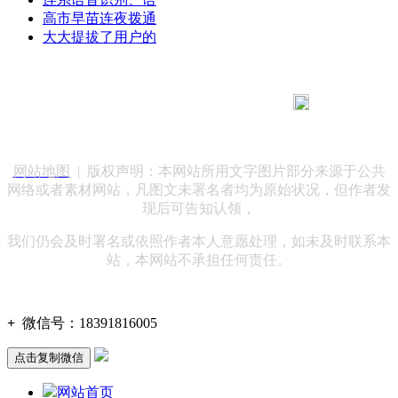
高市早苗连夜拨通
大大提拔了用户的
183 9181 6005
客服热线：
客服QQ：10014803 公司地址：陕西省咸阳市秦都区世纪大
道华宇双子星A座 法律顾问：陕西润丰律师事务所
网站地图
| 版权声明：本网站所用文字图片部分来源于公共
网络或者素材网站，凡图文未署名者均为原始状况，但作者发
现后可告知认领，
我们仍会及时署名或依照作者本人意愿处理，如未及时联系本
站，本网站不承担任何责任。
+
微信号：
18391816005
点击复制微信
网站首页