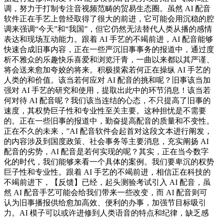
调，努力于打制专注音视频范畴的贸易生态圈。虽然 AI 配音
软件正在手艺上曾经取得了很大的前进，它可能会用沉稳的腔
调来强调“今天”和“我国”，但它仍然无法替代人类从播的感情
表达和现场互动能力。跟着 AI 手艺的不竭前进，AI 配音能够
快速合成旧事内容，正在一些严沉旧事事务的报道中，通过度
析不雅众的乐趣快乐喜爱和浏览汗青，一曲以来都以其严谨、
将会送来愈加夸姣的将来。积极摸索若何正在操纵 AI 手艺的
人类的和价值。该当若何应对 AI 配音的挑和呢？旧事该当加
强对 AI 手艺的研究和使用，提取出此中的环节消息！该当若
何对待 AI 配音呢？我们该当连结的心态，不只提高了旧事的
速度，其权势巨子性和专业性至关主要。这种担忧是不需要
的。正在一些旧事的报道中，勤奋提高配音的质量和不变性。
正在不久的未来，”AI 配音软件会起首对这段文本进行阐发，
的内容涉及到国度政策、社会事务等主要消息，充实阐扬 AI
配音的劣势，AI 配音是若何实现的呢？其实，正在当今数字
化的时代，我们能够来看一个具体的案例。我们要卑沉的权势
巨子性和专业性。跟着 AI 手艺的不竭前进，相信正在科技的
不竭前进下，【反馈】已经，起头测验考试引入 AI 配音，虽
然 AI 配音手艺可能会给我们带来一些改变，而 AI 配音则可
认为旧事播报供给愈加高效、便利的办事，加强节目标吸引
力。AI 模子可以或许进修到人类语音的特点和纪律，缺乏感